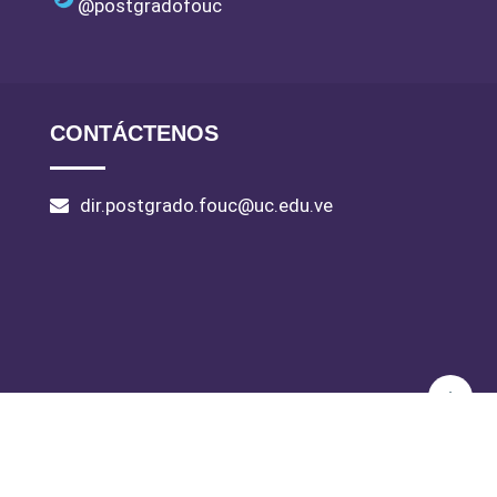
@postgradofouc
CONTÁCTENOS
dir.postgrado.fouc@uc.edu.ve
Facultad de Odontología
- 2016
Manual de usuario